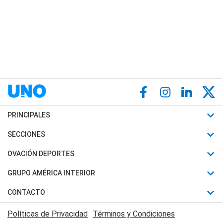
PRINCIPALES
Últimas Noticias
SECCIONES
Política
Horóscopo
OVACIÓN DEPORTES
Sociedad
Motores
Fútbol
GRUPO AMÉRICA INTERIOR
Policiales
Recetas
Mundial
Canal 7 en Vivo
CONTACTO
Judiciales
Trucos caseros
Automovilismo
Radio Nihuil
Acerca de Nosotros
Economia
Políticas de Privacidad
Términos y Condiciones
Series y Películas
Rugby