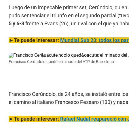
Luego de un impecable primer set, Cerúndolo, quien 
pudo sentenciar el triunfo en el segundo parcial (tuv
5 y 6-3
frente a Evans (26), un rival con el que ya ha
►Te puede interesar:
Mundial Sub 20: todos los pa
Francisco Cerúndolo quedó eliminado del ATP de Barcelona
Francisco Cerúndolo, de 24 años, se instaló entre lo
el camino al italiano Francesco Pessaro (130) y na
►Te puede interesar:
Rafael Nadal reapareció con u