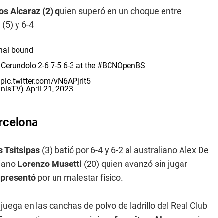
os Alcaraz (2) q
uien superó en un choque entre
(5) y 6-4
nal bound
 Cerundolo 2-6 7-5 6-3 at the
#BCNOpenBS
z
pic.twitter.com/vN6APjrIt5
nnisTV)
April 21, 2023
arcelona
 Tsitsipas
(3) batió por 6-4 y 6-2 al australiano Alex De
liano
Lorenzo Musetti
(20) quien avanzó sin jugar
 presentó
por un malestar físico.
juega en las canchas de polvo de ladrillo del Real Club