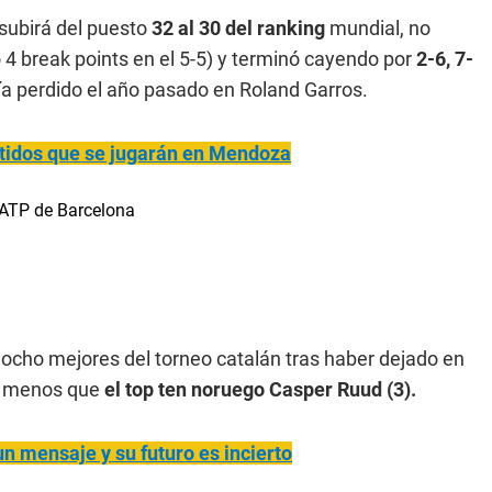
subirá del puesto
32 al 30 del ranking
mundial, no
o 4 break points en el 5-5) y terminó cayendo por
2-6, 7-
bía perdido el año pasado en Roland Garros.
rtidos que se jugarán en Mendoza
s ocho mejores del torneo catalán tras haber dejado en
da menos que
el top ten noruego Casper Ruud (3).
n mensaje y su futuro es incierto