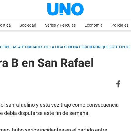
olítica
Sociedad
Series y Películas
Economia
Policiales
IÓN, LAS AUTORIDADES DE LA LIGA SUREÑA DECIDIERON QUE ESTE FIN D
a B en San Rafael
tbol sanrafaelino y esta vez trajo como consecuencia
ue debía disputarse este fin de semana.
neo, hubo serios incidentes en el partido entre