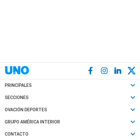
PRINCIPALES
Últimas Noticias
SECCIONES
Política
Horóscopo
OVACIÓN DEPORTES
Sociedad
Motores
Fútbol
GRUPO AMÉRICA INTERIOR
Policiales
Recetas
Mundial
Canal 7 en Vivo
CONTACTO
Judiciales
Trucos caseros