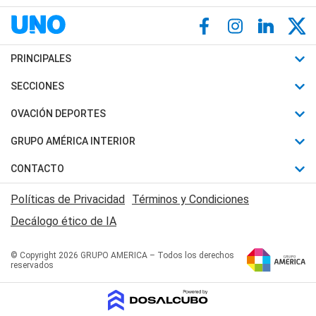
PRINCIPALES
Últimas Noticias
SECCIONES
Política
Horóscopo
OVACIÓN DEPORTES
Sociedad
Motores
Fútbol
GRUPO AMÉRICA INTERIOR
Policiales
Recetas
Mundial
Canal 7 en Vivo
CONTACTO
Judiciales
Trucos caseros
Automovilismo
Radio Nihuil
Acerca de Nosotros
Economia
Políticas de Privacidad
Términos y Condiciones
Series y Películas
Rugby
FM UNA
Contactanos
Decálogo ético de IA
Edictos y Solicitadas
Tenis
Radio Brava
Newsletter
Básquet
© Copyright 2026 GRUPO AMERICA – Todos los derechos
San Juan 8
reservados
Boxeo
Fuera de Juego