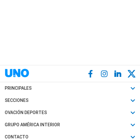
PRINCIPALES
Últimas Noticias
SECCIONES
Política
Horóscopo
OVACIÓN DEPORTES
Sociedad
Motores
Fútbol
GRUPO AMÉRICA INTERIOR
Policiales
Recetas
Mundial
Canal 7 en Vivo
CONTACTO