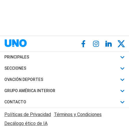
PRINCIPALES
Últimas Noticias
SECCIONES
Política
Horóscopo
OVACIÓN DEPORTES
Sociedad
Motores
Fútbol
GRUPO AMÉRICA INTERIOR
Policiales
Recetas
Mundial
Canal 7 en Vivo
CONTACTO
Judiciales
Trucos caseros
Automovilismo
Radio Nihuil
Acerca de Nosotros
Economia
Políticas de Privacidad
Términos y Condiciones
Series y Películas
Rugby
FM UNA
Contactanos
Decálogo ético de IA
Edictos y Solicitadas
Tenis