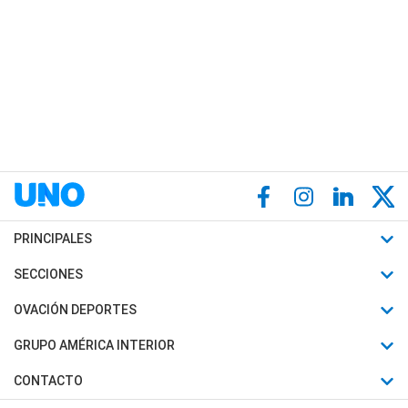
PRINCIPALES
Últimas Noticias
SECCIONES
Política
Horóscopo
OVACIÓN DEPORTES
Sociedad
Motores
Fútbol
GRUPO AMÉRICA INTERIOR
Policiales
Recetas
Mundial
Canal 7 en Vivo
CONTACTO
Judiciales
Trucos caseros
Automovilismo