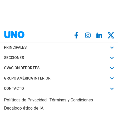
PRINCIPALES
Últimas Noticias
SECCIONES
Política
Horóscopo
OVACIÓN DEPORTES
Sociedad
Motores
Fútbol
GRUPO AMÉRICA INTERIOR
Policiales
Recetas
Mundial
Canal 7 en Vivo
CONTACTO
Judiciales
Trucos caseros
Automovilismo
Radio Nihuil
Acerca de Nosotros
Economia
Políticas de Privacidad
Términos y Condiciones
Series y Películas
Rugby
FM UNA
Contactanos
Decálogo ético de IA
Edictos y Solicitadas
Tenis
Radio Brava
Newsletter