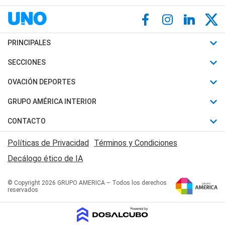
PRINCIPALES
Últimas Noticias
SECCIONES
Política
Horóscopo
OVACIÓN DEPORTES
Sociedad
Motores
Fútbol
GRUPO AMÉRICA INTERIOR
Policiales
Recetas
Mundial
Canal 7 en Vivo
CONTACTO
Judiciales
Trucos caseros
Automovilismo
Radio Nihuil
Acerca de Nosotros
Economia
Políticas de Privacidad
Términos y Condiciones
Series y Películas
Rugby
FM UNA
Contactanos
Decálogo ético de IA
Edictos y Solicitadas
Tenis
Radio Brava
Newsletter
Básquet
© Copyright 2026 GRUPO AMERICA – Todos los derechos
San Juan 8
reservados
Boxeo
Fuera de Juego