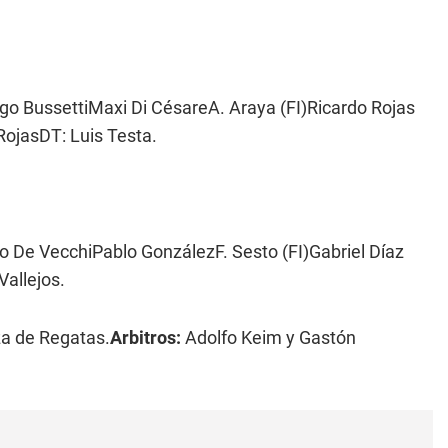
go BussettiMaxi Di CésareA. Araya (FI)Ricardo Rojas
ojasDT: Luis Testa.
 De VecchiPablo GonzálezF. Sesto (FI)Gabriel Díaz
allejos.
a de Regatas.
Arbitros:
Adolfo Keim y Gastón