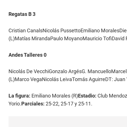
Regatas B 3
Cristian CanalsNicolás PussettoEmiliano MoralesDie
(L)Matías MirandaPaulo MoyanoMauricio TofiDavid R
Andes Talleres 0
Nicolás De VecchiGonzalo ArgésG. MancuelloMarcelo
(L)Marco VegaNicolás LeivaTomás AguirreDT: Juan V
La figura:
Emiliano Morales (R)
Estadio:
Club Mendoz
Yorio.
Parciales:
25-22, 25-17 y 25-11.