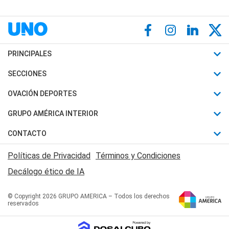
PRINCIPALES
Últimas Noticias
SECCIONES
Política
Horóscopo
OVACIÓN DEPORTES
Sociedad
Motores
Fútbol
GRUPO AMÉRICA INTERIOR
Policiales
Recetas
Mundial
Canal 7 en Vivo
CONTACTO
Judiciales
Trucos caseros
Automovilismo
Radio Nihuil
Acerca de Nosotros
Economia
Políticas de Privacidad
Términos y Condiciones
Series y Películas
Rugby
FM UNA
Contactanos
Decálogo ético de IA
Edictos y Solicitadas
Tenis
Radio Brava
Newsletter
Básquet
© Copyright 2026 GRUPO AMERICA – Todos los derechos
San Juan 8
reservados
Boxeo
Fuera de Juego