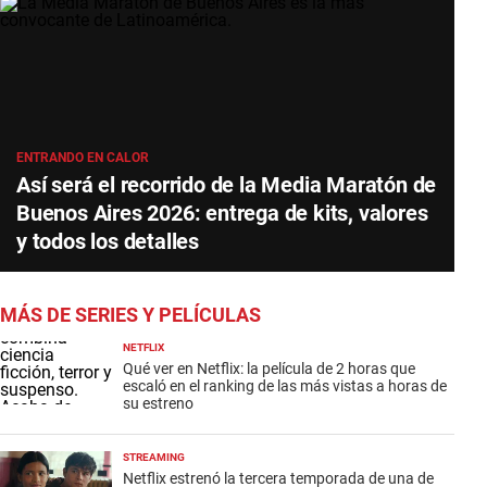
ENTRANDO EN CALOR
Así será el recorrido de la Media Maratón de
Buenos Aires 2026: entrega de kits, valores
y todos los detalles
MÁS DE SERIES Y PELÍCULAS
NETFLIX
Qué ver en Netflix: la película de 2 horas que
escaló en el ranking de las más vistas a horas de
su estreno
STREAMING
Netflix estrenó la tercera temporada de una de