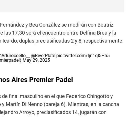
a Fernández y Bea González se medirán con Beatriz
las 17.30 será el encuentro entre Delfina Brea y la
cardo, duplas preclasificadas 2 y 8, respectivamente.
Arturocoello__
@RiverPlate
pic.twitter.com/ljn1qI5Hh5
emierpadel)
May 29, 2025
enos Aires Premier Padel
s de final masculino en el que Federico Chingotto y
o y Martín Di Nenno (pareja 6). Mientras, en la cancha
lejandro Arroyo, preclasificados 14, jugarán con