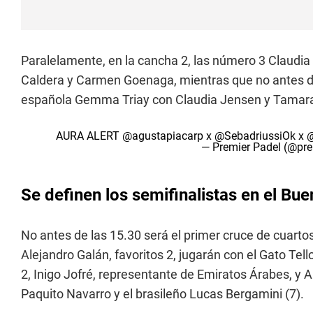
Paralelamente, en la cancha 2, las número 3 Claudi
Caldera y Carmen Goenaga, mientras que no antes de 
española Gemma Triay con Claudia Jensen y Tamara I
AURA ALERT
@agustapiacarp
x
@SebadriussiOk
x
@
— Premier Padel (@pr
Se definen los semifinalistas en el Bu
No antes de las 15.30 será el primer cruce de cuarto
Alejandro Galán, favoritos 2, jugarán con el Gato Tell
2, Inigo Jofré, representante de Emiratos Árabes, y A
Paquito Navarro y el brasileño Lucas Bergamini (7).