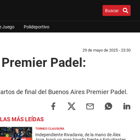
Buscar
e Juego
Polideportivo
29 de mayo de 2025 - 23:30
 Premier Padel:
artos de final del Buenos Aires Premier Padel.
LAS MÁS LEÍDAS
TORNEO CLAUSURA
Independiente Rivadavia, de la mano de Álex
Arce, logró un gran triunfo frente a Estudiantes