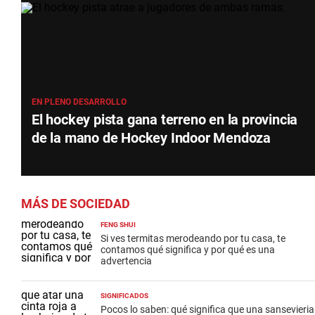
EN PLENO DESARROLLO
El hockey pista gana terreno en la provincia
de la mano de Hockey Indoor Mendoza
MÁS DE SOCIEDAD
FENG SHUI
Si ves termitas merodeando por tu casa, te
contamos qué significa y por qué es una
advertencia
SIGNIFICADOS
Pocos lo saben: qué significa que una sansevieria