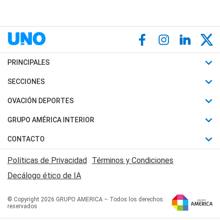
PRINCIPALES
Últimas Noticias
SECCIONES
Política
Horóscopo
OVACIÓN DEPORTES
Sociedad
Motores
Fútbol
GRUPO AMÉRICA INTERIOR
Policiales
Recetas
Mundial
Canal 7 en Vivo
CONTACTO
Judiciales
Trucos caseros
Automovilismo
Radio Nihuil
Acerca de Nosotros
Economia
Políticas de Privacidad
Términos y Condiciones
Series y Películas
Rugby
FM UNA
Contactanos
Decálogo ético de IA
Edictos y Solicitadas
Tenis
Radio Brava
Newsletter
Básquet
© Copyright 2026 GRUPO AMERICA – Todos los derechos
San Juan 8
reservados
Boxeo