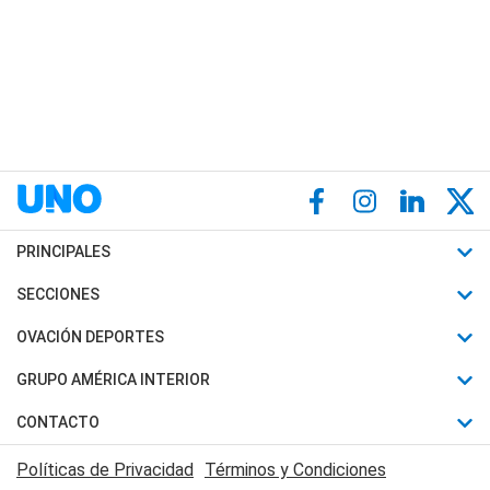
PRINCIPALES
Últimas Noticias
SECCIONES
Política
Horóscopo
OVACIÓN DEPORTES
Sociedad
Motores
Fútbol
GRUPO AMÉRICA INTERIOR
Policiales
Recetas
Mundial
Canal 7 en Vivo
CONTACTO
Judiciales
Trucos caseros
Automovilismo
Radio Nihuil
Acerca de Nosotros
Economia
Políticas de Privacidad
Términos y Condiciones
Series y Películas
Rugby