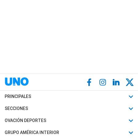
PRINCIPALES
Últimas Noticias
SECCIONES
Política
Horóscopo
OVACIÓN DEPORTES
Sociedad
Motores
Fútbol
GRUPO AMÉRICA INTERIOR
Policiales