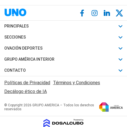
PRINCIPALES
Últimas Noticias
SECCIONES
Política
Horóscopo
OVACIÓN DEPORTES
Sociedad
Motores
Fútbol
GRUPO AMÉRICA INTERIOR
Policiales
Recetas
Mundial
Canal 7 en Vivo
CONTACTO
Judiciales
Trucos caseros
Automovilismo
Radio Nihuil
Acerca de Nosotros
Economia
Políticas de Privacidad
Términos y Condiciones
Series y Películas
Rugby
FM UNA
Contactanos
Decálogo ético de IA
Edictos y Solicitadas
Tenis
Radio Brava
Newsletter
Básquet
© Copyright 2026 GRUPO AMERICA – Todos los derechos
San Juan 8
reservados
Boxeo
Fuera de Juego