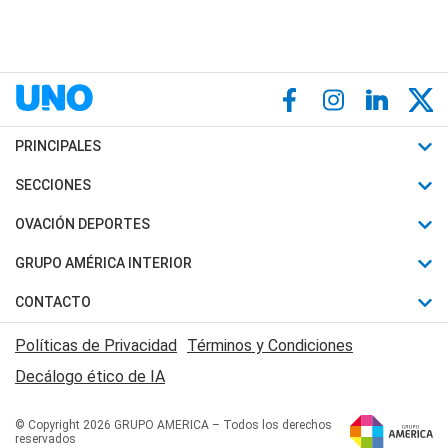
PRINCIPALES
Últimas Noticias
SECCIONES
Política
Horóscopo
OVACIÓN DEPORTES
Sociedad
Motores
Fútbol
GRUPO AMÉRICA INTERIOR
Policiales
Recetas
Mundial
Canal 7 en Vivo
CONTACTO
Judiciales
Trucos caseros
Automovilismo
Radio Nihuil
Acerca de Nosotros
Economia
Políticas de Privacidad
Términos y Condiciones
Series y Películas
Rugby
FM UNA
Contactanos
Decálogo ético de IA
Edictos y Solicitadas
Tenis
Radio Brava
Newsletter
Básquet
© Copyright 2026 GRUPO AMERICA – Todos los derechos
San Juan 8
reservados