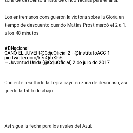
zona de descenso a falta de cinco fechas para el final.
Los entrerrianos consiguieron la victoria sobre la Gloria en
tiempo de descuento cuando Matías Prost marcó el 2 a 1,
a los 48 minutos.
#BNacional
GANÓ EL JUVE!!!
@CdjuOficial
2 -
@InstitutoACC
1
pic.twitter.com/k7nQrbXFiS
— Juventud Unida (@CdjuOficial)
2 de julio de 2017
Con este resultado la Lepra cayò en zona de descenso, así
quedó la tabla de abajo:
Así sigue la fecha para los rivales del Azul: