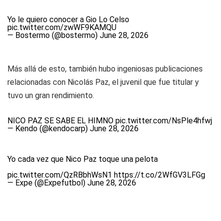
Yo le quiero conocer a Gio Lo Celso
pic.twitter.com/zwWF9KAMQU
— Bostermo (@bostermo)
June 28, 2026
Más allá de esto, también hubo ingeniosas publicaciones
relacionadas con Nicolás Paz, el juvenil que fue titular y
tuvo un gran rendimiento.
NICO PAZ SE SABE EL HIMNO
pic.twitter.com/NsPle4hfwj
— Kendo (@kendocarp)
June 28, 2026
Yo cada vez que Nico Paz toque una pelota
pic.twitter.com/QzRBbhWsN1
https://t.co/2WfGV3LFGg
— Expe (@Expefutbol)
June 28, 2026