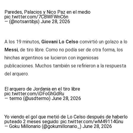
Paredes, Palacios y Nico Paz en el medio
pic.twitter.com/7CBWFWnC6n
— (@notsantibjs)
June 28, 2026
A los 19 minutos,
Giovani Lo Celso
convirtió un golazo a lo
Messi
, de tiro libre. Como no podía ser de otra forma, los
hinchas argentinos se lucieron con ingeniosas
publicaciones. Muchos también se refirieron a la respuesta
del arquero.
El arquero de Jordania en el tiro libre
pic.twitter.com/iDFoGhGdRu
— termo (@usdtermo)
June 28, 2026
Yo viendo el gol que metió de Lo Celso después de haberlo
puteado 2 meses seguido:
pic.twitter.com/wM49114Gnu
— Goku Millonario (@gokumillonario_)
June 28, 2026