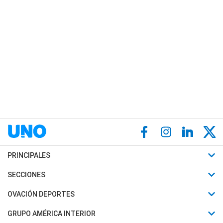
PRINCIPALES
Últimas Noticias
SECCIONES
Política
Horóscopo
OVACIÓN DEPORTES
Sociedad
Motores
Fútbol
GRUPO AMÉRICA INTERIOR
Policiales