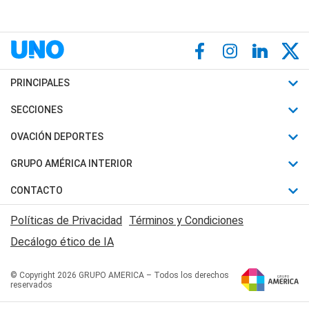
PRINCIPALES
Últimas Noticias
SECCIONES
Política
Horóscopo
OVACIÓN DEPORTES
Sociedad
Motores
Fútbol
GRUPO AMÉRICA INTERIOR
Policiales
Recetas
Mundial
Canal 7 en Vivo
CONTACTO
Judiciales
Trucos caseros
Automovilismo
Radio Nihuil
Acerca de Nosotros
Economia
Políticas de Privacidad
Términos y Condiciones
Series y Películas
Rugby
FM UNA
Contactanos
Decálogo ético de IA
Edictos y Solicitadas
Tenis
Radio Brava
Newsletter
Básquet
© Copyright 2026 GRUPO AMERICA – Todos los derechos
San Juan 8
reservados
Boxeo