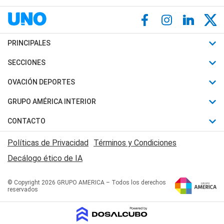
PRINCIPALES
Últimas Noticias
SECCIONES
Política
Horóscopo
OVACIÓN DEPORTES
Sociedad
Motores
Fútbol
GRUPO AMÉRICA INTERIOR
Policiales
Recetas
Mundial
Canal 7 en Vivo
CONTACTO
Judiciales
Trucos caseros
Automovilismo
Radio Nihuil
Acerca de Nosotros
Economia
Políticas de Privacidad
Términos y Condiciones
Series y Películas
Rugby
FM UNA
Contactanos
Decálogo ético de IA
Edictos y Solicitadas
Tenis
Radio Brava
Newsletter
Básquet
© Copyright 2026 GRUPO AMERICA – Todos los derechos
San Juan 8
reservados
Boxeo
Fuera de Juego