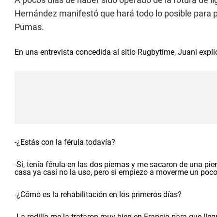
Hernández manifestó que hará todo lo posible para p
Pumas.
En una entrevista concedida al sitio
Rugbytime
, Juani expl
-¿Estás con la férula todavía?
-Sí, tenía férula en las dos piernas y me sacaron de una pie
casa ya casi no la uso, pero si empiezo a moverme un poco
-¿Cómo es la rehabilitación en los primeros días?
-La rodilla me la trataron muy bien en Francia para que ll