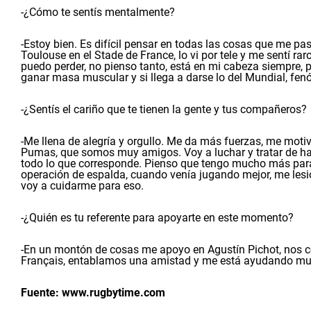
-¿Cómo te sentís mentalmente?
-Estoy bien. Es difícil pensar en todas las cosas que me pa
Toulouse en el Stade de France, lo vi por tele y me sentí r
puedo perder, no pienso tanto, está en mi cabeza siempre, p
ganar masa muscular y si llega a darse lo del Mundial, fe
-¿Sentís el cariño que te tienen la gente y tus compañeros?
-Me llena de alegría y orgullo. Me da más fuerzas, me moti
Pumas, que somos muy amigos. Voy a luchar y tratar de hace
todo lo que corresponde. Pienso que tengo mucho más par
operación de espalda, cuando venía jugando mejor, me lesio
voy a cuidarme para eso.
-¿Quién es tu referente para apoyarte en este momento?
-En un montón de cosas me apoyo en Agustín Pichot, nos
Français, entablamos una amistad y me está ayudando m
Fuente: www.rugbytime.com