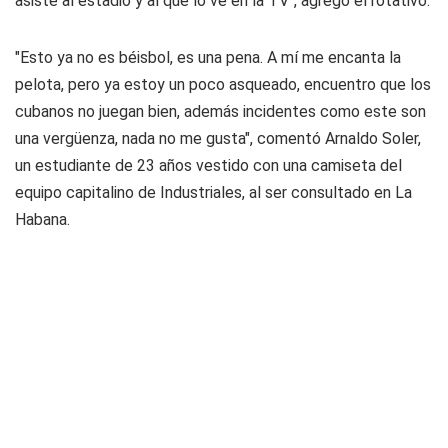
asiste al estadio y al que lo ve en la TV", agregó el rotativo.
"Esto ya no es béisbol, es una pena. A mí me encanta la
pelota, pero ya estoy un poco asqueado, encuentro que los
cubanos no juegan bien, además incidentes como este son
una vergüenza, nada no me gusta", comentó Arnaldo Soler,
un estudiante de 23 años vestido con una camiseta del
equipo capitalino de Industriales, al ser consultado en La
Habana.