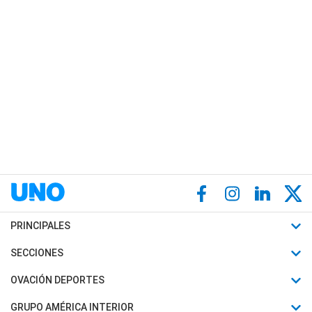
PRINCIPALES
Últimas Noticias
SECCIONES
Política
Horóscopo
OVACIÓN DEPORTES
Sociedad
Motores
Fútbol
GRUPO AMÉRICA INTERIOR