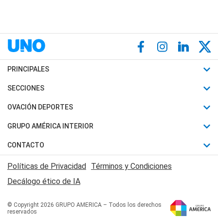
PRINCIPALES
Últimas Noticias
SECCIONES
Política
Horóscopo
OVACIÓN DEPORTES
Sociedad
Motores
Fútbol
GRUPO AMÉRICA INTERIOR
Policiales
Recetas
Mundial
Canal 7 en Vivo
CONTACTO
Judiciales
Trucos caseros
Automovilismo
Radio Nihuil
Acerca de Nosotros
Economia
Políticas de Privacidad
Términos y Condiciones
Series y Películas
Rugby
FM UNA
Contactanos
Decálogo ético de IA
Edictos y Solicitadas
Tenis
Radio Brava
Newsletter
Básquet
© Copyright 2026 GRUPO AMERICA – Todos los derechos
San Juan 8
reservados