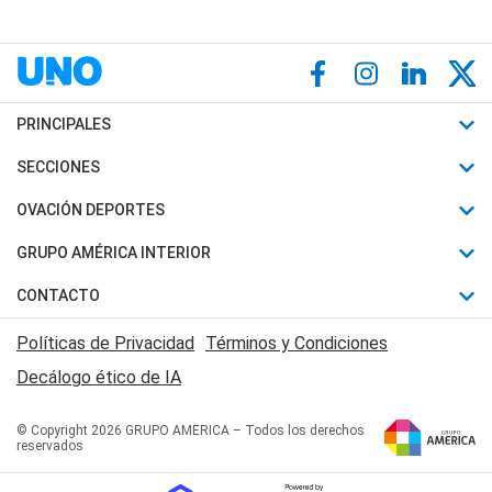
PRINCIPALES
Últimas Noticias
SECCIONES
Política
Horóscopo
OVACIÓN DEPORTES
Sociedad
Motores
Fútbol
GRUPO AMÉRICA INTERIOR
Policiales
Recetas
Mundial
Canal 7 en Vivo
CONTACTO
Judiciales
Trucos caseros
Automovilismo
Radio Nihuil
Acerca de Nosotros
Economia
Políticas de Privacidad
Términos y Condiciones
Series y Películas
Rugby
FM UNA
Contactanos
Decálogo ético de IA
Edictos y Solicitadas
Tenis
Radio Brava
Newsletter
Básquet
© Copyright 2026 GRUPO AMERICA – Todos los derechos
San Juan 8
reservados
Boxeo