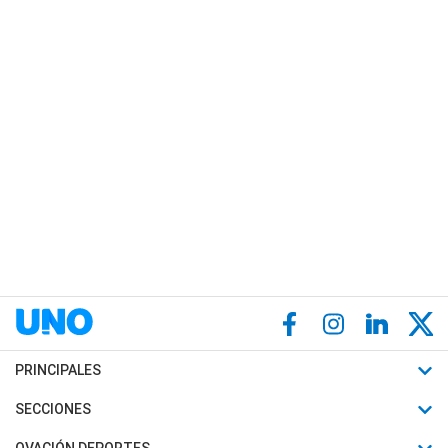
PRINCIPALES
Últimas Noticias
SECCIONES
Política
Horóscopo