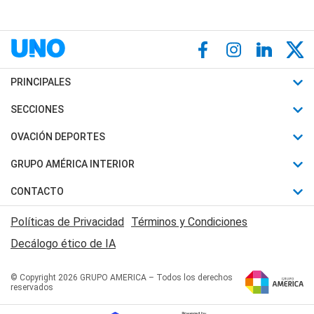
PRINCIPALES
Últimas Noticias
SECCIONES
Política
Horóscopo
OVACIÓN DEPORTES
Sociedad
Motores
Fútbol
GRUPO AMÉRICA INTERIOR
Policiales
Recetas
Mundial
Canal 7 en Vivo
CONTACTO
Judiciales
Trucos caseros
Automovilismo
Radio Nihuil
Acerca de Nosotros
Economia
Políticas de Privacidad
Términos y Condiciones
Series y Películas
Rugby
FM UNA
Contactanos
Decálogo ético de IA
Edictos y Solicitadas
Tenis
Radio Brava
Newsletter
Básquet
© Copyright 2026 GRUPO AMERICA – Todos los derechos
San Juan 8
reservados
Boxeo