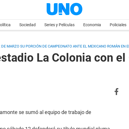
olítica
Sociedad
Series y Películas
Economia
Policiales
2 DE MARZO SU PORCIÓN DE CAMPEONATO ANTE EL MEXICANO ROMÁN EN E
estadio La Colonia con e
acamonte se sumó al equipo de trabajo de
ximo sábado 12 defenderá su título mundial pluma