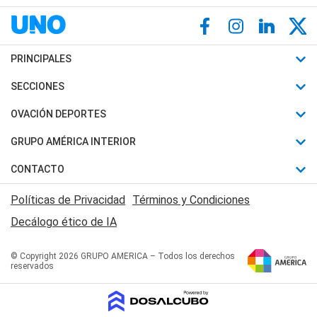
PRINCIPALES
Últimas Noticias
SECCIONES
Política
Horóscopo
OVACIÓN DEPORTES
Sociedad
Motores
Fútbol
GRUPO AMÉRICA INTERIOR
Policiales
Recetas
Mundial
Canal 7 en Vivo
CONTACTO
Judiciales
Trucos caseros
Automovilismo
Radio Nihuil
Acerca de Nosotros
Economia
Políticas de Privacidad
Términos y Condiciones
Series y Películas
Rugby
FM UNA
Contactanos
Decálogo ético de IA
Edictos y Solicitadas
Tenis
Radio Brava
Newsletter
Básquet
© Copyright 2026 GRUPO AMERICA – Todos los derechos
San Juan 8
reservados
Boxeo
Fuera de Juego