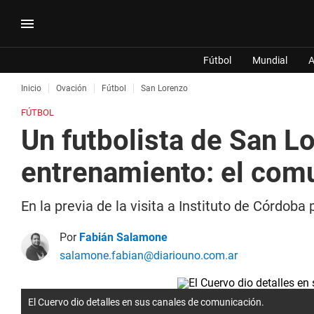
Fútbol
Mundial
A
Inicio
Ovación
Fútbol
San Lorenzo
FÚTBOL
Un futbolista de San L
entrenamiento: el comu
En la previa de la visita a Instituto de Córdob
Por
Fabián Salamone
salamone.fabian@diariouno.com.ar
El Cuervo dio detalles en sus canales de comunicación.