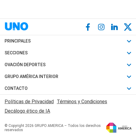
PRINCIPALES
Últimas Noticias
SECCIONES
Política
Horóscopo
OVACIÓN DEPORTES
Sociedad
Motores
Fútbol
GRUPO AMÉRICA INTERIOR
Policiales
Recetas
Mundial
Canal 7 en Vivo
CONTACTO
Judiciales
Trucos caseros
Automovilismo
Radio Nihuil
Acerca de Nosotros
Economia
Políticas de Privacidad
Términos y Condiciones
Series y Películas
Rugby
FM UNA
Contactanos
Decálogo ético de IA
Edictos y Solicitadas
Tenis
Radio Brava
Newsletter
Básquet
© Copyright 2026 GRUPO AMERICA – Todos los derechos
San Juan 8
reservados
Boxeo