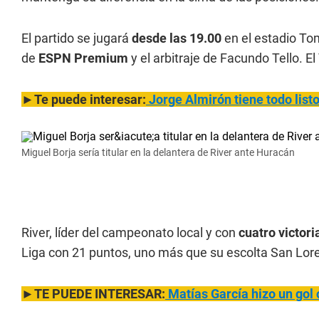
El partido se jugará
desde las 19.00
en el estadio To
de
ESPN Premium
y el arbitraje de Facundo Tello. 
►Te puede interesar:
Jorge Almirón tiene todo list
Miguel Borja sería titular en la delantera de River ante Huracán
River, líder del campeonato local y con
cuatro victor
Liga con 21 puntos, uno más que su escolta San Lor
►TE PUEDE INTERESAR:
Matías García hizo un gol 