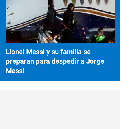
Lionel Messi y su familia se
preparan para despedir a Jorge
Messi