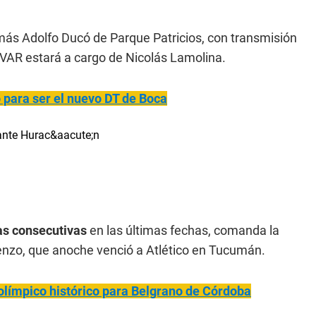
más Adolfo Ducó de Parque Patricios, con transmisión
El VAR estará a cargo de Nicolás Lamolina.
o para ser el nuevo DT de Boca
ias consecutivas
en las últimas fechas, comanda la
enzo, que anoche venció a Atlético en Tucumán.
olímpico histórico para Belgrano de Córdoba