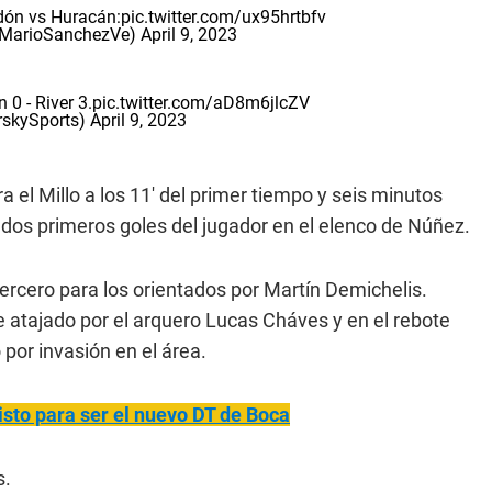
dón vs Huracán:
pic.twitter.com/ux95hrtbfv
@MarioSanchezVe)
April 9, 2023
 0 - River 3.
pic.twitter.com/aD8m6jlcZV
rskySports)
April 9, 2023
 el Millo a los 11' del primer tiempo y seis minutos
dos primeros goles del jugador en el elenco de Núñez.
ercero para los orientados por Martín Demichelis.
e atajado por el arquero Lucas Cháves y en el rebote
 por invasión en el área.
isto para ser el nuevo DT de Boca
s.