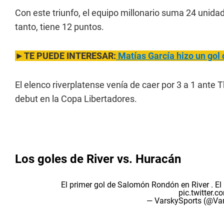
Con este triunfo, el equipo millonario suma 24 unida
tanto, tiene 12 puntos.
►TE PUEDE INTERESAR:
Matías García hizo un gol 
El elenco riverplatense venía de caer por 3 a 1 ante T
debut en la Copa Libertadores.
Los goles de River vs. Huracán
El primer gol de Salomón Rondón en River . El 
pic.twitter.
— VarskySports (@Va