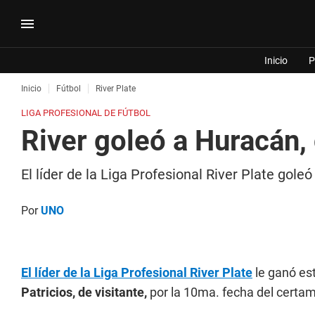
Inicio
P
Inicio
Fútbol
River Plate
LIGA PROFESIONAL DE FÚTBOL
River goleó a Huracán,
El líder de la Liga Profesional River Plate gol
Por
UNO
El líder de la Liga Profesional River Plate
le ganó es
Patricios, de visitante,
por la 10ma. fecha del certa