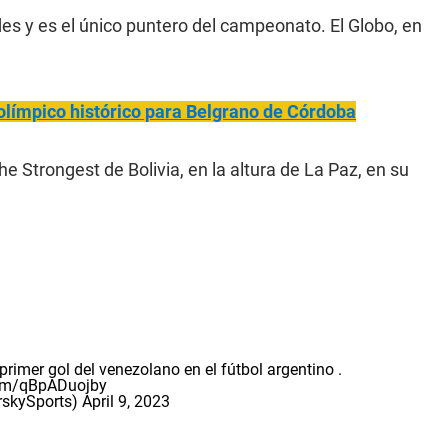
des y es el único puntero del campeonato. El Globo, en
olímpico histórico para Belgrano de Córdoba
he Strongest de Bolivia, en la altura de La Paz, en su
primer gol del venezolano en el fútbol argentino .
com/qBpADuojby
rskySports)
April 9, 2023