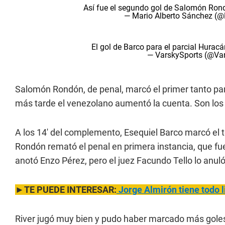
Así fue el segundo gol de Salomón Ron
— Mario Alberto Sánchez (
El gol de Barco para el parcial Huracán
— VarskySports (@Va
Salomón Rondón, de penal, marcó el primer tanto para
más tarde el venezolano aumentó la cuenta. Son los 
A los 14' del complemento, Esequiel Barco marcó el t
Rondón remató el penal en primera instancia, que fu
anotó Enzo Pérez, pero el juez Facundo Tello lo anuló
►TE PUEDE INTERESAR:
Jorge Almirón tiene todo l
River jugó muy bien y pudo haber marcado más gole