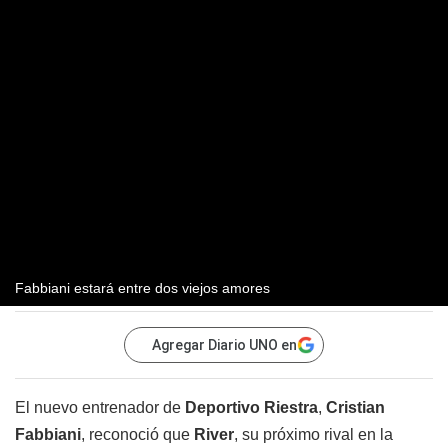
Fabbiani estará entre dos viejos amores
Agregar Diario UNO en
El nuevo entrenador de
Deportivo Riestra
,
Cristian
Fabbiani
, reconoció que
River
, su próximo rival en la