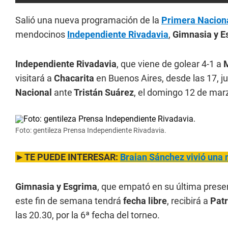
Salió una nueva programación de la
Primera Nacion
mendocinos
Independiente Rivadavia
,
Gimnasia y E
Independiente Rivadavia
, que viene de golear 4-1 a
M
visitará a
Chacarita
en Buenos Aires, desde las 17, ju
Nacional
ante
Tristán Suárez
, el domingo 12 de marz
Foto: gentileza Prensa Independiente Rivadavia.
►TE PUEDE INTERESAR:
Braian Sánchez vivió una 
Gimnasia y Esgrima
, que empató en su última pres
este fin de semana tendrá
fecha libre
, recibirá a
Pat
las 20.30, por la 6ª fecha del torneo.