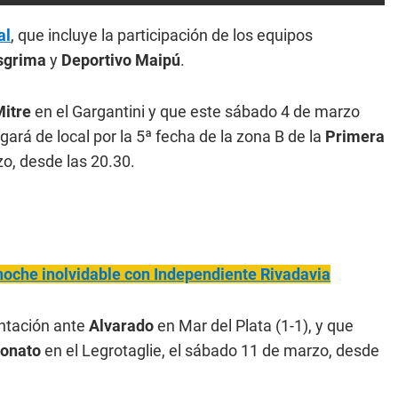
al
, que incluye la participación de los equipos
sgrima
y
Deportivo Maipú
.
itre
en el Gargantini y que este sábado 4 de marzo
gará de local por la 5ª fecha de la zona B de la
Primera
o, desde las 20.30.
noche inolvidable con Independiente Rivadavia
entación ante
Alvarado
en Mar del Plata (1-1), y que
ronato
en el Legrotaglie, el sábado 11 de marzo, desde