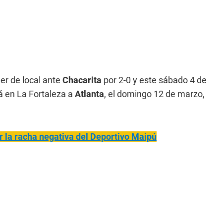
der de local ante
Chacarita
por 2-0 y este sábado 4 de
rá en La Fortaleza a
Atlanta
, el domingo 12 de marzo,
r la racha negativa del Deportivo Maipú