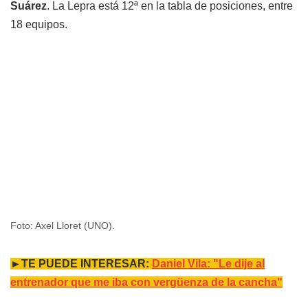
Suárez
. La Lepra está 12ª en la tabla de posiciones, entre
18 equipos.
Foto: Axel Lloret (UNO).
►TE PUEDE INTERESAR:
Daniel Vila: "Le dije al
entrenador que me iba con vergüenza de la cancha"