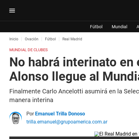
Fútbol
Mundial
A
Inicio
Ovación
Fútbol
Real Madrid
MUNDIAL DE CLUBES
No habrá interinato en
Alonso llegue al Mundi
Finalmente Carlo Ancelotti asumirá en la Selec
manera interina
Por
Emanuel Trilla Donoso
trilla.emanuel@grupoamerica.com.ar