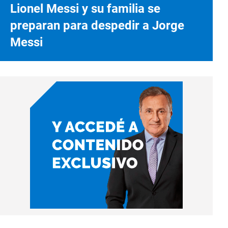
Lionel Messi y su familia se
preparan para despedir a Jorge
Messi