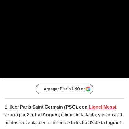
Agregar Diario UNO en
El líder
París Saint Germain (PSG), con
Lionel Messi
,
venció por
2 a 1 al Angers
, último de la tabla, y estiró a 11
puntos su ventaja en el inicio de la fecha 32 de
la Ligue 1.