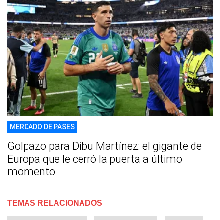
MERCADO DE PASES
Golpazo para Dibu Martínez: el gigante de
Europa que le cerró la puerta a último
momento
TEMAS RELACIONADOS