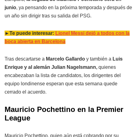
junio
, ya pensando en la próxima temporada y después de
un año sin dirigir tras su salida del PSG.
►Te puede interesar:
Lionel Messi dejó a todos con la
boca abierta en Barcelona
Tras descartarse a
Marcelo Gallardo
y también a
Luis
Enrique y al alemán Julian Nagelsmann,
quienes
encabezaban la lista de candidatos, los dirigentes del
equipo londinense esperan que esta semana quede
cerrado el acuerdo.
Mauricio Pochettino en la Premier
League
Mauricio Pochettino, quien aún está cobrando por su