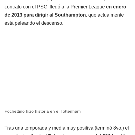
contrato con el PSG, llegó a la Premier League
en enero
de 2013 para dirigir al Southampton
, que actualmente
está peleando el descenso.
Pochettino hizo historia en el Tottenham
Tras una temporada y media muy positiva (terminó 8vo.) el