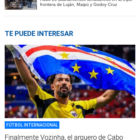
frontera de Luján, Maipú y Godoy Cruz
TE PUEDE INTERESAR
FÚTBOL INTERNACIONAL
Finalmente Vozinha, el arquero de Cabo