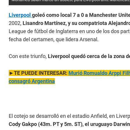
Liverpool
goleó como local 7 a 0 a Manchester Unit
2002,
Lisandro Martínez, y su compatriota Alejand
League de fútbol de Inglaterra en uno de los dos par
fecha del certamen, que lidera Arsenal.
Con este triunfo,
Liverpool quedó cerca de la zona d
►TE PUEDE INTERESAR:
Murió Romualdo Arppi Filho
consagró Argentina
El cotejo se desarrolló en el estadio Anfield, en Liver
Cody Gakpo (43m. PT y 5m. ST), el uruguayo Darwin