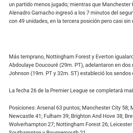
un partido menos jugado; mientras que Manchester Uni
Alenadro Garnacho ingresó a los 7 minutos del segu
con 49 unidades, en la tercera posición pero casi sin 
Más temprano, Nottingham Forest y Everton igualaron
Abdoulaye Doucouré (29m. PT), adelantaron en dos oc
Johnson (19m. PT y 32m. ST) estableció los sendos 
La fecha 26 de la Premier League se completará maña
Posiciones: Arsenal 63 puntos; Manchester City 58; 
Newcastle 41; Fulham 39; Brighton And Hove 38; Brent
Wolverhampton 27; Nottingham Forest 26; Leicester 
Southampton y Bournemouth 21.