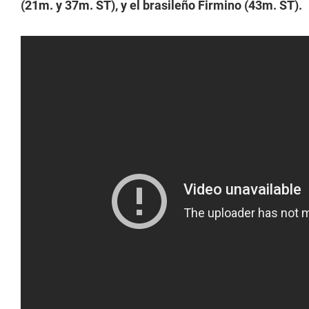
(21m. y 37m. ST), y el brasileño Firmino (43m. ST).