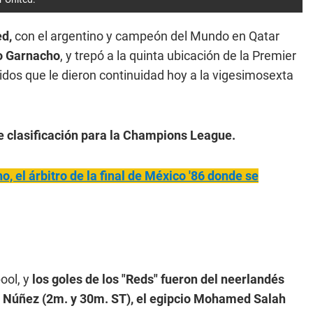
ed,
con el argentino y campeón del Mundo en Qatar
ro Garnacho
, y trepó a la quinta ubicación de la Premier
tidos que le dieron continuidad hoy a la vigesimosexta
e clasificación para la Champions League.
, el árbitro de la final de México '86 donde se
pool, y
los goles de los "Reds" fueron del neerlandés
 Núñez (2m. y 30m. ST), el egipcio Mohamed Salah