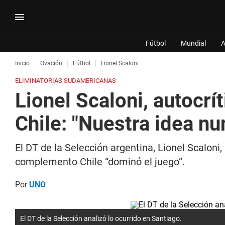
Fútbol
Mundial
A
Inicio
Ovación
Fútbol
Lionel Scaloni
ELIMINATORIAS SUDAMERICANAS
Lionel Scaloni, autocrít
Chile: "Nuestra idea n
El DT de la Selección argentina, Lionel Scaloni,
complemento Chile “dominó el juego”.
Por
UNO
El DT de la Selección analizó lo ocurrido en Santiago.