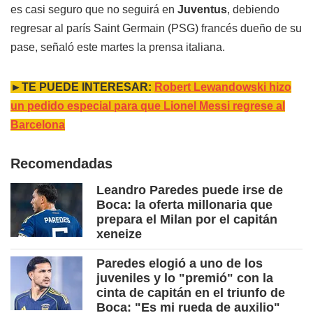
es casi seguro que no seguirá en
Juventus
, debiendo
regresar al parís Saint Germain (PSG) francés dueño de su
pase, señaló este martes la prensa italiana.
►TE PUEDE INTERESAR:
Robert Lewandowski hizo
un pedido especial para que Lionel Messi regrese al
Barcelona
Recomendadas
Leandro Paredes puede irse de
Boca: la oferta millonaria que
prepara el Milan por el capitán
xeneize
Paredes elogió a uno de los
juveniles y lo "premió" con la
cinta de capitán en el triunfo de
Boca: "Es mi rueda de auxilio"