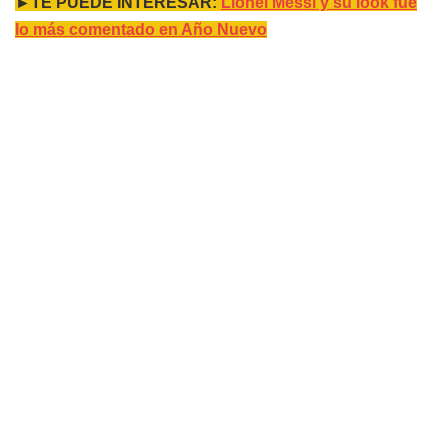
►TE PUEDE INTERESAR:
Lionel Messi y su look fue
lo más comentado en Año Nuevo