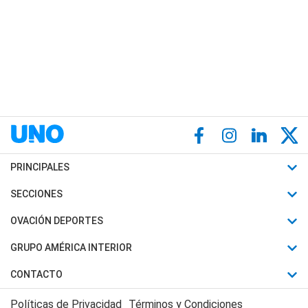
PRINCIPALES
Últimas Noticias
SECCIONES
Política
Horóscopo
OVACIÓN DEPORTES
Sociedad
Motores
Fútbol
GRUPO AMÉRICA INTERIOR
Policiales
Recetas
Mundial
Canal 7 en Vivo
CONTACTO
Judiciales
Trucos caseros
Automovilismo
Radio Nihuil
Acerca de Nosotros
Economia
Políticas de Privacidad
Términos y Condiciones