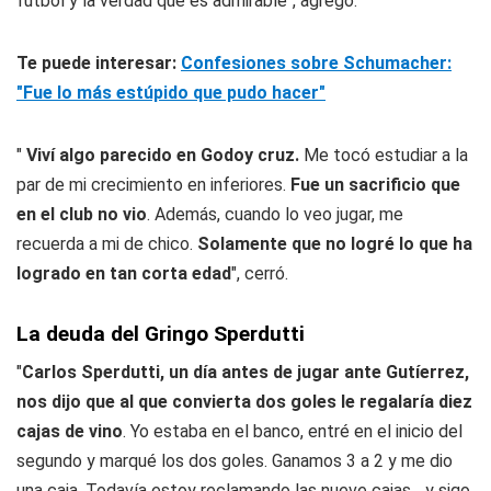
fútbol y la verdad que es admirable", agregó.
Te puede interesar:
Confesiones sobre Schumacher:
"Fue lo más estúpido que pudo hacer"
"
Viví algo parecido en Godoy cruz.
Me tocó estudiar a la
par de mi crecimiento en inferiores.
Fue un sacrificio que
en el club no vio
. Además, cuando lo veo jugar, me
recuerda a mi de chico.
Solamente que no logré lo que ha
logrado en tan corta edad
", cerró.
La deuda del Gringo Sperdutti
"
Carlos Sperdutti, un día antes de jugar ante Gutíerrez,
nos dijo que al que convierta dos goles le regalaría diez
cajas de vino
. Yo estaba en el banco, entré en el inicio del
segundo y marqué los dos goles. Ganamos 3 a 2 y me dio
una caja. Todavía estoy reclamando las nueve cajas... y sigo