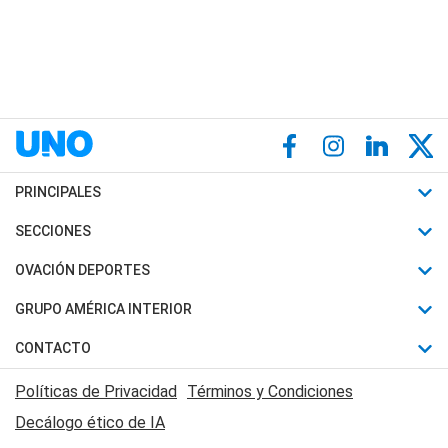
PRINCIPALES
Últimas Noticias
SECCIONES
Política
Horóscopo
OVACIÓN DEPORTES
Sociedad
Motores
Fútbol
GRUPO AMÉRICA INTERIOR
Policiales
Recetas
Mundial
Canal 7 en Vivo
CONTACTO
Judiciales
Trucos caseros
Automovilismo
Radio Nihuil
Acerca de Nosotros
Economia
Políticas de Privacidad
Términos y Condiciones
Series y Películas
Rugby
FM UNA
Contactanos
Decálogo ético de IA
Edictos y Solicitadas
Tenis
Radio Brava