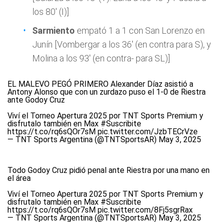
los 80' (I)]
Sarmiento
empató 1 a 1 con San Lorenzo en
Junín [Vombergar a los 36' (en contra para S), y
Molina a los 93' (en contra- para SL)]
EL MALEVO PEGÓ PRIMERO Alexander Díaz asistió a
Antony Alonso que con un zurdazo puso el 1-0 de Riestra
ante Godoy Cruz
Viví el Torneo Apertura 2025 por TNT Sports Premium y
disfrutalo también en Max
#Suscribite
https://t.co/rq6sQOr7sM
pic.twitter.com/JzbTECrVze
— TNT Sports Argentina (@TNTSportsAR)
May 3, 2025
Todo Godoy Cruz pidió penal ante Riestra por una mano en
el área
Viví el Torneo Apertura 2025 por TNT Sports Premium y
disfrutalo también en Max
#Suscribite
https://t.co/rq6sQOr7sM
pic.twitter.com/8Fj5sgrRax
— TNT Sports Argentina (@TNTSportsAR)
May 3, 2025