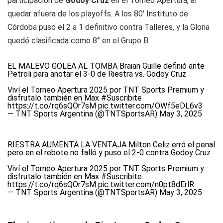
participación de
Godoy Cruz
en el Torneo Apertura, al
quedar afuera de los playoffs. A los 80' Instituto de
Córdoba puso el 2 a 1 definitivo contra Talleres, y la
Gloria
quedó clasificada como 8° en el Grupo B.
EL MALEVO GOLEA AL TOMBA Braian Guille definió ante
Petroli para anotar el 3-0 de Riestra vs. Godoy Cruz
Viví el Torneo Apertura 2025 por TNT Sports Premium y
disfrutalo también en Max
#Suscribite
https://t.co/rq6sQOr7sM
pic.twitter.com/OWf5eDL6v3
— TNT Sports Argentina (@TNTSportsAR)
May 3, 2025
RIESTRA AUMENTA LA VENTAJA Milton Celiz erró el penal
pero en el rebote no falló y puso el 2-0 contra Godoy Cruz
Viví el Torneo Apertura 2025 por TNT Sports Premium y
disfrutalo también en Max
#Suscribite
https://t.co/rq6sQOr7sM
pic.twitter.com/n0pt8dErlR
— TNT Sports Argentina (@TNTSportsAR)
May 3, 2025