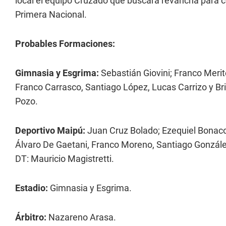
local el equipo Cruzado que buscará revancha para c
Primera Nacional.
Probables Formaciones:
Gimnasia y Esgrima:
Sebastián Giovini; Franco Merit
Franco Carrasco, Santiago López, Lucas Carrizo y Br
Pozo.
Deportivo Maipú:
Juan Cruz Bolado; Ezequiel Bonac
Álvaro De Gaetani, Franco Moreno, Santiago González
DT: Mauricio Magistretti.
Estadio:
Gimnasia y Esgrima.
Árbitro:
Nazareno Arasa.