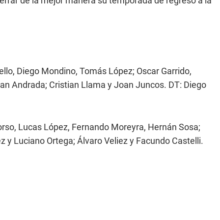
errar de la mejor manera su temporada de regreso a la
ello, Diego Mondino, Tomás López; Oscar Garrido,
ian Andrada; Cristian Llama y Joan Juncos. DT: Diego
orso, Lucas López, Fernando Moreyra, Hernán Sosa;
 y Luciano Ortega; Álvaro Veliez y Facundo Castelli.