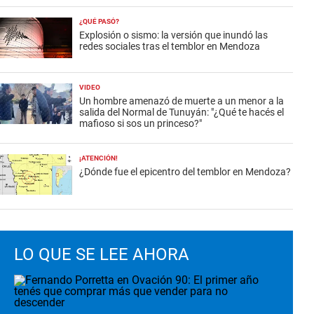
¿QUÉ PASÓ?
Explosión o sismo: la versión que inundó las
redes sociales tras el temblor en Mendoza
VIDEO
Un hombre amenazó de muerte a un menor a la
salida del Normal de Tunuyán: "¿Qué te hacés el
mafioso si sos un princeso?"
¡ATENCIÓN!
¿Dónde fue el epicentro del temblor en Mendoza?
LO QUE SE LEE AHORA