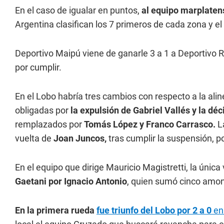
En el caso de igualar en puntos,
al equipo marplatens
Argentina clasifican los 7 primeros de cada zona y e
Deportivo Maipú viene de ganarle 3 a 1 a Deportivo R
por cumplir.
En el Lobo habría tres cambios con respecto a la al
obligadas por
la expulsión de Gabriel Vallés y la dé
remplazados por
Tomás López y Franco Carrasco.
La
vuelta de
Joan Juncos,
tras cumplir la suspensión, p
En el equipo que dirige Mauricio Magistretti, la única
Gaetani por Ignacio Antonio
, quien sumó cinco amo
En la primera rueda
fue triunfo del Lobo por 2 a 0
en