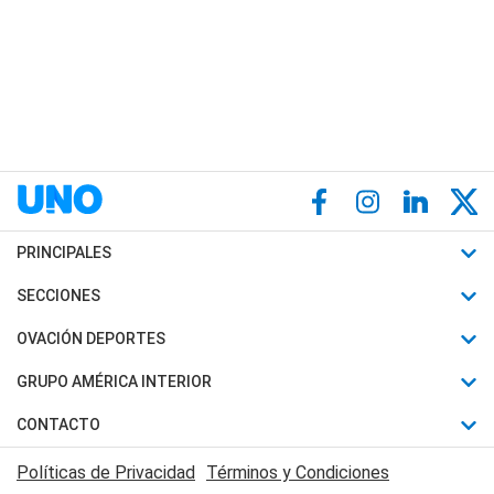
PRINCIPALES
Últimas Noticias
SECCIONES
Política
Horóscopo
OVACIÓN DEPORTES
Sociedad
Motores
Fútbol
GRUPO AMÉRICA INTERIOR
Policiales
Recetas
Mundial
Canal 7 en Vivo
CONTACTO
Judiciales
Trucos caseros
Automovilismo
Radio Nihuil
Acerca de Nosotros
Economia
Políticas de Privacidad
Términos y Condiciones
Series y Películas
Rugby