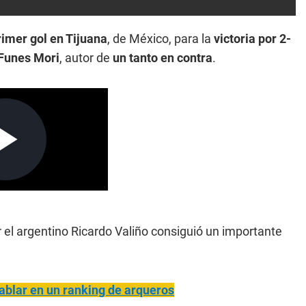
imer gol en Tijuana
, de México, para la
victoria por 2-
Funes Mori
, autor de
un tanto en contra
.
or el argentino Ricardo Valiño consiguió un importante
hablar en un ranking de arqueros