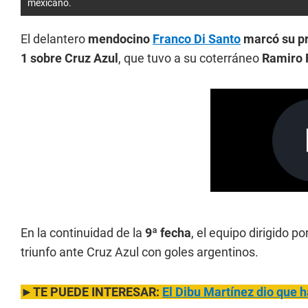
mexicano.
El delantero
mendocino
Franco Di Santo
marcó su pr
1 sobre Cruz Azul
, que tuvo a su coterráneo
Ramiro 
En la continuidad de la
9ª fecha
, el equipo dirigido p
triunfo ante Cruz Azul con goles argentinos.
►TE PUEDE INTERESAR:
El Dibu Martínez dio que 